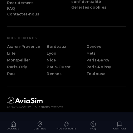
confidentialité
Recrutement
Gérer les cookies
FAQ
Contactez-nous
NOS CENTRES
Aix-en-Provence
Bordeaux
Genève
Lille
Lyon
Metz
Montpellier
Nice
Paris-Bercy
Paris-Orly
Paris-Ouest
Paris-Roissy
Pau
Rennes
Toulouse
©
2026
AviaSim. Tous droits réservés.
ACCUEIL
CENTRES
NOS FORFAITS
FAQ
CONTACT