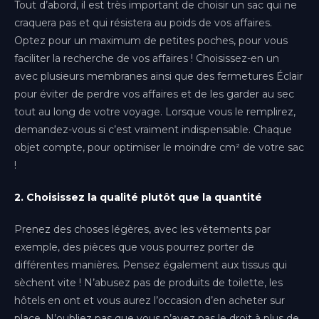
Tout d’abord, il est très important de choisir un sac qui ne
Genève
(Gaillard)
craquera pas et qui résistera au poids de vos affaires.
Optez pour un maximum de petites poches, pour vous
Lille
faciliter la recherche de vos affaires ! Choisissez-en un
Hauts-de-France
avec plusieurs membranes ainsi que des fermetures Éclair
pour éviter de perdre vos affaires et de les garder au sec
Lyon
Auvergne-Rhône-Alpes
tout au long de votre voyage. Lorsque vous le remplirez,
demandez-vous si c’est vraiment indispensable. Chaque
Metz
objet compte, pour optimiser le moindre cm² de votre sac
Grand Est
!
Montpellier
2. Choisissez la qualité plutôt que la quantité
Occitanie
Prenez des choses légères, avec les vêtements par
Nice
Provence-Alpes-Côte d'Azur
exemple, des pièces que vous pourrez porter de
différentes manières. Pensez également aux tissus qui
Paris-Bercy
sèchent vite ! N’abusez pas de produits de toilette, les
Île-de-France
hôtels en ont et vous aurez l’occasion d’en acheter sur
place. N’oubliez pas que vous n’avez pas le droit à plus de