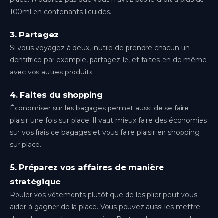
Paris-Orly
Île-de-France
100ml en contenants liquides.
Paris-Ouest
3. Partagez
Île-de-France
Si vous voyagez à deux, inutile de prendre chacun un
dentifrice par exemple, partagez-le, et faites-en de même
Paris-Roissy
Île-de-France
avec vos autres produits.
Pau
4. Faites du shopping
Nouvelle-Aquitaine
Économiser sur les bagages permet aussi de se faire
plaisir une fois sur place. Il vaut mieux faire des économies
Rennes
Bretagne
sur vos frais de bagages et vous faire plaisir en shopping
sur place.
Toulouse
Occitanie
5. Préparez vos affaires de manière
stratégique
Rouler vos vêtements plutôt que de les plier peut vous
aider à gagner de la place. Vous pouvez aussi les mettre