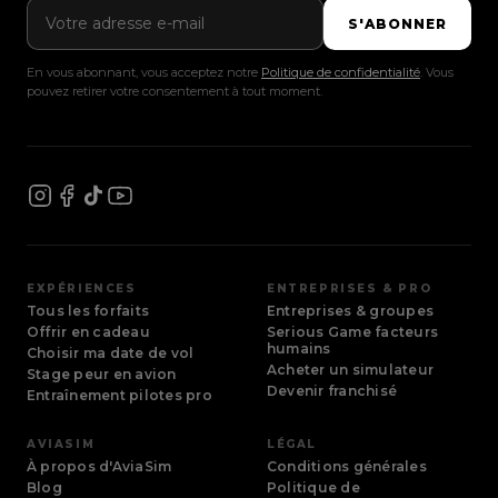
Adresse e-mail
S'ABONNER
En vous abonnant, vous acceptez notre
Politique de confidentialité
. Vous
pouvez retirer votre consentement à tout moment.
EXPÉRIENCES
ENTREPRISES & PRO
Tous les forfaits
Entreprises & groupes
Offrir en cadeau
Serious Game facteurs
humains
Choisir ma date de vol
Acheter un simulateur
Stage peur en avion
Devenir franchisé
Entraînement pilotes pro
AVIASIM
LÉGAL
À propos d'AviaSim
Conditions générales
Blog
Politique de