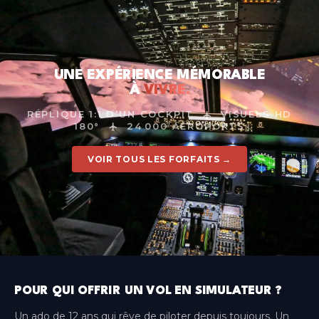
Paris-Orly
Île-de-France
Paris-Ouest
Île-de-France
UNE EXPÉRIENCE MÉMORABLE
À
VIVRE.
Paris-Roissy
Île-de-France
RÉPLIQUE 1:1 D’UN COCKPIT
VISUELS HD
180°
24 000 AÉROPORTS
Pau
Nouvelle-Aquitaine
VOIR TOUS LES FORFAITS →
Rennes
Bretagne
Toulouse
Occitanie
POUR QUI OFFRIR UN VOL EN SIMULATEUR ?
Un ado de 12 ans qui rêve de piloter depuis toujours. Un