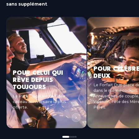
sans supplément
.
POUR CÉLÉBR
POUR CELUI QUI
DEUX
RÊVE DEPUIS
Le Forfait Duo place d
TOUJOURS
dans le même cockpit.
Le Pack Découverte, l’idée
Anniversaire de couple,
cadeau anniversaire la plus
Valentin, Fête des Mèr
offerte.
Pères.