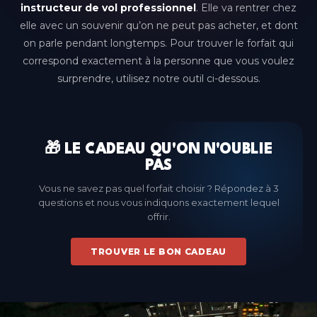
Genève
instructeur de vol professionnel
. Elle va rentrer chez
(Gaillard)
elle avec un souvenir qu’on ne peut pas acheter, et dont
on parle pendant longtemps. Pour trouver le forfait qui
Lille
correspond exactement à la personne que vous voulez
Hauts-de-France
surprendre, utilisez notre outil ci-dessous.
Lyon
Auvergne-Rhône-Alpes
Metz
🎁 LE CADEAU QU'ON N'OUBLIE
Grand Est
PAS
Montpellier
Vous ne savez pas quel forfait choisir ? Répondez à 3
Occitanie
questions et nous vous indiquons exactement lequel
offrir.
Nice
Provence-Alpes-Côte d'Azur
TROUVER LE BON CADEAU
Paris-Bercy
Île-de-France