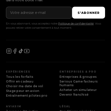
dans votre boîte mail.
Adresse e-mail
S'ABONNER
En vous abonnant, vous acceptez notre
Politique de confidentialité
. Vous
pouvez retirer votre consentement à tout moment.
EXPÉRIENCES
ENTREPRISES & PRO
Tous les forfaits
Entreprises & groupes
Offrir en cadeau
Serious Game facteurs
humains
Choisir ma date de vol
Acheter un simulateur
Stage peur en avion
Devenir franchisé
Entraînement pilotes pro
AVIASIM
LÉGAL