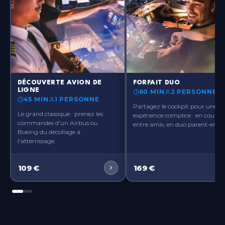
Paris-Orly
Île-de-France
Paris-Ouest
Île-de-France
Paris-Roissy
Île-de-France
?>
?>
DÉCOUVERTE AVION DE
FORFAIT DUO
LIGNE
60 MIN
2 PERSONNES
Pau
45 MIN
1 PERSONNE
Nouvelle-Aquitaine
Partagez le cockpit pour une
Le grand classique : prenez les
expérience complice : en couple,
commandes d'un Airbus ou
entre amis, en duo parent-enfant
Rennes
Boeing du décollage à
Bretagne
l'atterrissage.
Toulouse
109
€
169
€
Occitanie