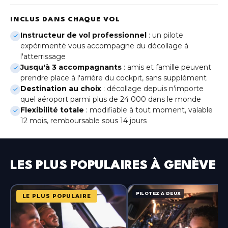
Genève
(Gaillard)
INCLUS DANS CHAQUE VOL
Instructeur de vol professionnel
: un pilote
Lille
Hauts-de-France
expérimenté vous accompagne du décollage à
l'atterrissage
Jusqu'à 3 accompagnants
: amis et famille peuvent
Lyon
Auvergne-Rhône-Alpes
prendre place à l'arrière du cockpit, sans supplément
Destination au choix
: décollage depuis n'importe
quel aéroport parmi plus de 24 000 dans le monde
Metz
Grand Est
Flexibilité totale
: modifiable à tout moment, valable
12 mois, remboursable sous 14 jours
Montpellier
Occitanie
LES PLUS POPULAIRES À GENÈVE
Nice
Provence-Alpes-Côte d'Azur
PILOTEZ À DEUX
Paris-Bercy
LE PLUS POPULAIRE
Île-de-France