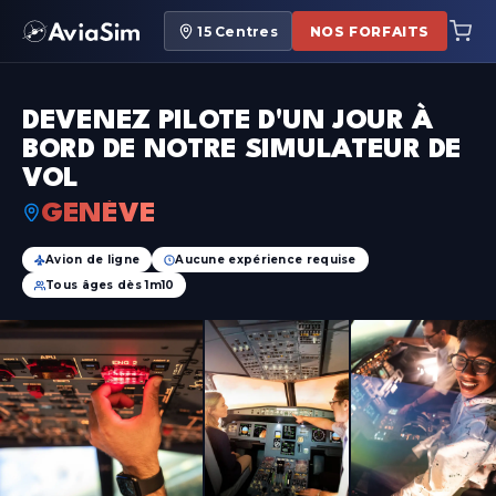
15
Centres
NOS FORFAITS
DEVENEZ PILOTE D'UN JOUR À
BORD DE NOTRE SIMULATEUR DE
VOL
GENÈVE
Avion de ligne
Aucune expérience requise
Tous âges dès 1m10