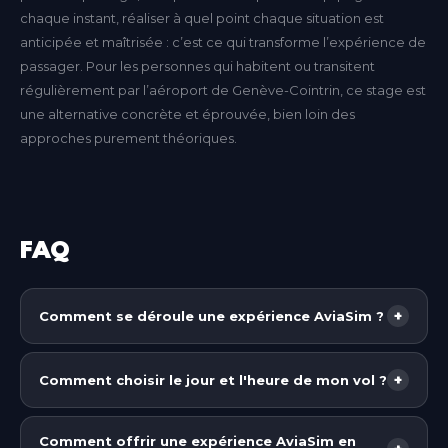
chaque instant, réaliser à quel point chaque situation est
anticipée et maîtrisée : c’est ce qui transforme l’expérience de
passager. Pour les personnes qui habitent ou transitent
régulièrement par l’aéroport de Genève-Cointrin, ce stage est
une alternative concrète et éprouvée, bien loin des
approches purement théoriques.
FAQ
+
Comment se déroule une expérience AviaSim ?
Chez AviaSim, vous prenez place dans un cockpit
grandeur nature, réplique exacte de l'appareil que
+
Comment choisir le jour et l'heure de mon vol ?
vous allez piloter (selon le forfait choisi : avion de
Chez AviaSim, vous n'avez pas besoin de fixer une
ligne partout en France et, selon les centres,
date au moment de l'achat. Dès votre commande
Comment offrir une expérience AviaSim en
également avion de chasse et hélicoptère).