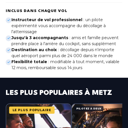
Genève
(Gaillard)
INCLUS DANS CHAQUE VOL
Instructeur de vol professionnel
: un pilote
Lille
Hauts-de-France
expérimenté vous accompagne du décollage à
l'atterrissage
Jusqu'à 3 accompagnants
: amis et famille peuvent
Lyon
Auvergne-Rhône-Alpes
prendre place à l'arrière du cockpit, sans supplément
Destination au choix
: décollage depuis n'importe
quel aéroport parmi plus de 24 000 dans le monde
Metz
Grand Est
Flexibilité totale
: modifiable à tout moment, valable
12 mois, remboursable sous 14 jours
Montpellier
Occitanie
LES PLUS POPULAIRES À METZ
Nice
Provence-Alpes-Côte d'Azur
PILOTEZ À DEUX
Paris-Bercy
LE PLUS POPULAIRE
Île-de-France