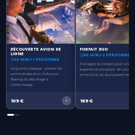
Paris-Orly
Île-de-France
Paris-Ouest
Île-de-France
Paris-Roissy
Île-de-France
?>
?>
DÉCOUVERTE AVION DE
FORFAIT DUO
LIGNE
60 MIN
2 PERSONNES
Pau
45 MIN
1 PERSONNE
Nouvelle-Aquitaine
Partagez le cockpit pour une
Le grand classique : prenez les
expérience complice : en couple,
commandes d'un Airbus ou
entre amis, en duo parent-enfant
Rennes
Boeing du décollage à
Bretagne
l'atterrissage.
Toulouse
109
€
169
€
Occitanie