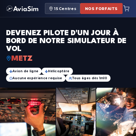
15
Centres
NOS FORFAITS
DEVENEZ PILOTE D'UN JOUR À
BORD DE NOTRE SIMULATEUR DE
VOL
METZ
Avion de ligne
Hélicoptère
Aucune expérience requise
Tous âges dès 1m10