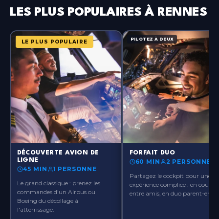
Paris-Orly
Île-de-France
LES PLUS POPULAIRES À RENNES
Paris-Ouest
Île-de-France
PILOTEZ À DEUX
LE PLUS POPULAIRE
Paris-Roissy
Île-de-France
Pau
Nouvelle-Aquitaine
Rennes
Bretagne
?>
?>
DÉCOUVERTE AVION DE
FORFAIT DUO
Toulouse
LIGNE
60 MIN
2 PERSONNES
Occitanie
45 MIN
1 PERSONNE
Partagez le cockpit pour une
Le grand classique : prenez les
expérience complice : en couple,
commandes d'un Airbus ou
entre amis, en duo parent-enfant
Boeing du décollage à
l'atterrissage.