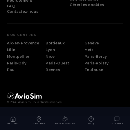
Recrutement
Gérer les cookies
FAQ
Contactez-nous
NOS CENTRES
Aix-en-Provence
Bordeaux
Genève
Lille
Lyon
Metz
Montpellier
Nice
Paris-Bercy
Paris-Orly
Paris-Ouest
Paris-Roissy
Pau
Rennes
Toulouse
©
2026
AviaSim. Tous droits réservés.
ACCUEIL
CENTRES
NOS FORFAITS
FAQ
CONTACT