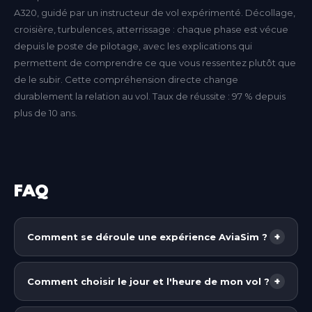
A320, guidé par un instructeur de vol expérimenté. Décollage,
croisière, turbulences, atterrissage : chaque phase est vécue
depuis le poste de pilotage, avec les explications qui
permettent de comprendre ce que vous ressentez plutôt que
de le subir. Cette compréhension directe change
durablement la relation au vol. Taux de réussite : 97 % depuis
plus de 10 ans.
FAQ
+
Comment se déroule une expérience AviaSim ?
Chez AviaSim, vous prenez place dans un cockpit
grandeur nature, réplique exacte de l'appareil que
+
Comment choisir le jour et l'heure de mon vol ?
vous allez piloter (selon le forfait choisi : avion de
Chez AviaSim, vous n'avez pas besoin de fixer une
ligne partout en France et, selon les centres,