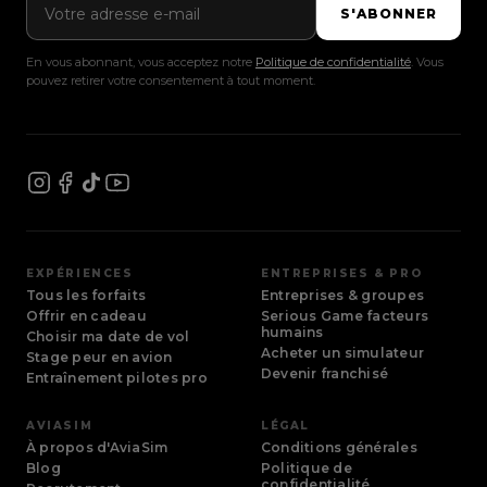
S'ABONNER
En vous abonnant, vous acceptez notre
Politique de confidentialité
. Vous
pouvez retirer votre consentement à tout moment.
EXPÉRIENCES
ENTREPRISES & PRO
Tous les forfaits
Entreprises & groupes
Offrir en cadeau
Serious Game facteurs
humains
Choisir ma date de vol
Acheter un simulateur
Stage peur en avion
Devenir franchisé
Entraînement pilotes pro
AVIASIM
LÉGAL
À propos d'AviaSim
Conditions générales
Blog
Politique de
confidentialité