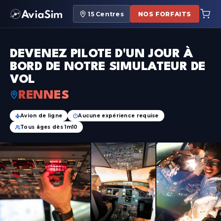
15
Centres
NOS FORFAITS
DEVENEZ PILOTE D'UN JOUR À
BORD DE NOTRE SIMULATEUR DE
VOL
RENNES
Avion de ligne
Aucune expérience requise
Tous âges dès 1m10