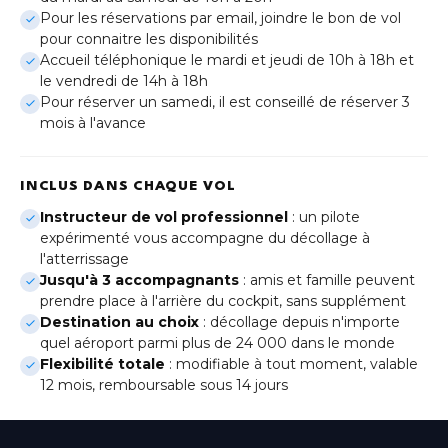
Genève
Pour les réservations par email, joindre le bon de vol
(Gaillard)
pour connaitre les disponibilités
Accueil téléphonique le mardi et jeudi de 10h à 18h et
Lille
le vendredi de 14h à 18h
Hauts-de-France
Pour réserver un samedi, il est conseillé de réserver 3
mois à l'avance
Lyon
Auvergne-Rhône-Alpes
INCLUS DANS CHAQUE VOL
Metz
Grand Est
Instructeur de vol professionnel
: un pilote
expérimenté vous accompagne du décollage à
l'atterrissage
Montpellier
Occitanie
Jusqu'à 3 accompagnants
: amis et famille peuvent
prendre place à l'arrière du cockpit, sans supplément
Destination au choix
: décollage depuis n'importe
Nice
Provence-Alpes-Côte d'Azur
quel aéroport parmi plus de 24 000 dans le monde
Flexibilité totale
: modifiable à tout moment, valable
12 mois, remboursable sous 14 jours
Paris-Bercy
Île-de-France