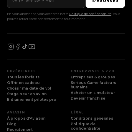
S'ABONNER
En vous abonnant, vous acceptez notre
Politique de confidentialité
. Vous
pouvez retirer votre consentement à tout moment.
EXPÉRIENCES
ENTREPRISES & PRO
Tous les forfaits
Entreprises & groupes
Offrir en cadeau
Serious Game facteurs
humains
Choisir ma date de vol
Acheter un simulateur
Stage peur en avion
Devenir franchisé
Entraînement pilotes pro
AVIASIM
LÉGAL
À propos d'AviaSim
Conditions générales
Blog
Politique de
confidentialité
Recrutement