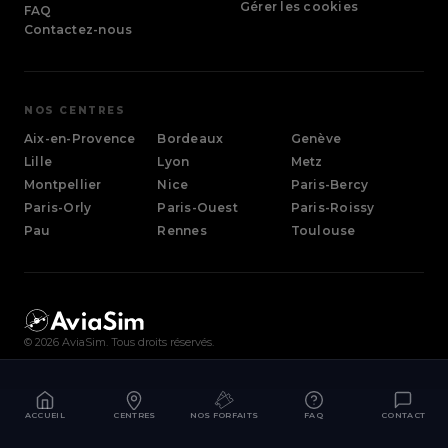
Gérer les cookies
FAQ
Contactez-nous
NOS CENTRES
Aix-en-Provence
Bordeaux
Genève
Lille
Lyon
Metz
Montpellier
Nice
Paris-Bercy
Paris-Orly
Paris-Ouest
Paris-Roissy
Pau
Rennes
Toulouse
©
2026
AviaSim. Tous droits réservés.
ACCUEIL
CENTRES
NOS FORFAITS
FAQ
CONTACT