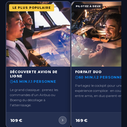
Paris-Orly
Île-de-France
PILOTEZ À DEUX
LE PLUS POPULAIRE
Paris-Ouest
Île-de-France
Paris-Roissy
Île-de-France
Pau
Nouvelle-Aquitaine
?>
?>
Rennes
DÉCOUVERTE AVION DE
FORFAIT DUO
Bretagne
LIGNE
60 MIN
2 PERSONNES
45 MIN
1 PERSONNE
Partagez le cockpit pour une
Toulouse
Le grand classique : prenez les
expérience complice : en couple,
Occitanie
commandes d'un Airbus ou
entre amis, en duo parent-enfant
Boeing du décollage à
l'atterrissage.
109
€
169
€