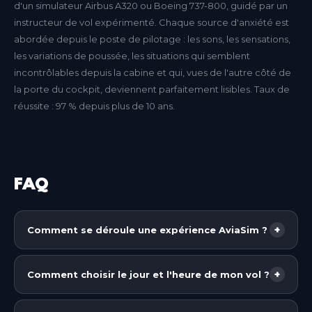
d'un simulateur Airbus A320 ou Boeing 737-800, guidé par un
instructeur de vol expérimenté. Chaque source d'anxiété est
abordée depuis le poste de pilotage : les sons, les sensations,
les variations de poussée, les situations qui semblent
incontrôlables depuis la cabine et qui, vues de l'autre côté de
la porte du cockpit, deviennent parfaitement lisibles. Taux de
réussite : 97 % depuis plus de 10 ans.
FAQ
+
Comment se déroule une expérience AviaSim ?
Chez AviaSim, vous prenez place dans un cockpit
grandeur nature, réplique exacte de l'appareil que
+
Comment choisir le jour et l'heure de mon vol ?
vous allez piloter (selon le forfait choisi : avion de
Chez AviaSim, vous n'avez pas besoin de fixer une
ligne partout en France et, selon les centres,