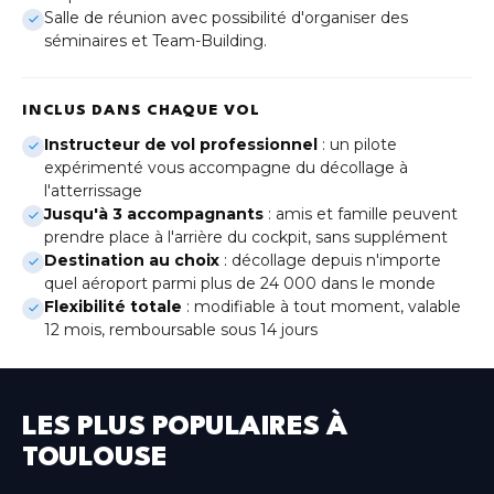
Genève
Salle de réunion avec possibilité d'organiser des
(Gaillard)
séminaires et Team-Building.
Lille
Hauts-de-France
INCLUS DANS CHAQUE VOL
Instructeur de vol professionnel
: un pilote
Lyon
expérimenté vous accompagne du décollage à
Auvergne-Rhône-Alpes
l'atterrissage
Jusqu'à 3 accompagnants
: amis et famille peuvent
Metz
prendre place à l'arrière du cockpit, sans supplément
Grand Est
Destination au choix
: décollage depuis n'importe
quel aéroport parmi plus de 24 000 dans le monde
Montpellier
Flexibilité totale
: modifiable à tout moment, valable
Occitanie
12 mois, remboursable sous 14 jours
Nice
Provence-Alpes-Côte d'Azur
LES PLUS POPULAIRES À
Paris-Bercy
Île-de-France
TOULOUSE