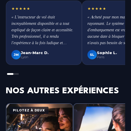
★★★★★
★★★★★
« L'instructeur de vol était
« Acheté pour mon mari. Il
incroyablement disponible et a tout
rayonnant. Le système de 
expliqué de façon claire et accessible.
d'embarquement est vraime
Très professionnel, il a rendu
aucune date à bloquer à l'
l'expérience à la fois ludique et
n'avais pas besoin de son
mémorable. »
Jean-Marc D.
Sophie L.
JM
SL
Lyon
Paris
NOS AUTRES EXPÉRIENCES
PILOTEZ À DEUX