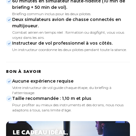
60 minutes en simulateur haute-fidélité (10 min de
briefing + 50 min de vol).
Briefing commun inclus pour les deux pilotes.
Deux simulateurs avion de chasse connectés en
multijoueur.
Combat aérien en temps réel : formation ou dogfight, vous vous
voyez dans les airs.
Instructeur de vol professionnel à vos côtés.
Un instructeur coordonne les deux pilotes pendant toute la séance.
BON À SAVOIR
Aucune expérience requise
Votre instructeur de vol guide chaque étape, du briefing à
l'atterrissage.
Taille recommandée : 1,10 m et plus
Pour profiter au mieux des instruments et des écrans, nous nous
adaptons à tous, sans limite d'âge.
LE CADEAU IDÉAL,