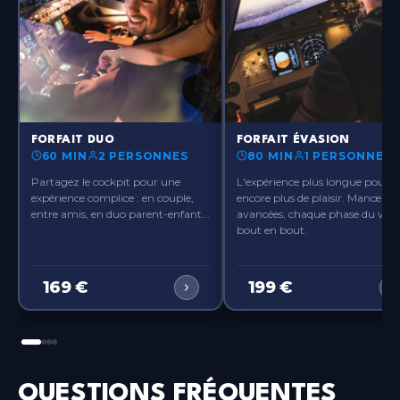
?>
?>
FORFAIT DUO
FORFAIT ÉVASION
60 MIN
2 PERSONNES
80 MIN
1 PERSONNE
Partagez le cockpit pour une
L'expérience plus longue pour
expérience complice : en couple,
encore plus de plaisir. Manœuvr
entre amis, en duo parent-enfant...
avancées, chaque phase du vol 
bout en bout.
169
€
199
€
QUESTIONS FRÉQUENTES