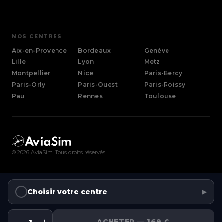
Bordeaux
Nouvelle-Aquitaine
NOS CENTRES
Genève
Aix-en-Provence
Bordeaux
Genève
(Gaillard)
Lille
Lyon
Metz
Montpellier
Nice
Paris-Bercy
Lille
Hauts-de-France
Paris-Orly
Paris-Ouest
Paris-Roissy
Pau
Rennes
Toulouse
Lyon
Auvergne-Rhône-Alpes
Metz
Grand Est
©
2026
AviaSim. Tous droits réservés.
Montpellier
Occitanie
▸
Choisir votre centre
Nice
Provence-Alpes-Côte d'Azur
−
+
1
ACHETER — 169 €