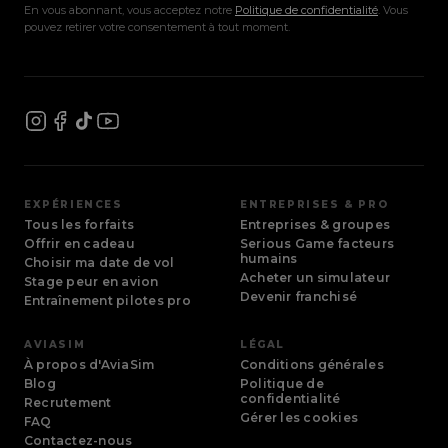
Si votre emploi du temps impose une date très
En vous abonnant, vous acceptez notre
Politique de confidentialité
. Vous
précise à court terme, notre
service client
est
pouvez retirer votre consentement à tout moment.
Toulouse
disponible du mardi au samedi de 10h à 19h. À noter :
Occitanie
la réservation des stages (
Peur en avion
,
Initiation
Pilote
,
Stage Ado
) s'effectue uniquement par
téléphone ou via le
formulaire de contact
.
EXPÉRIENCES
ENTREPRISES & PRO
Tous les forfaits
Entreprises & groupes
Offrir en cadeau
Serious Game facteurs
humains
Choisir ma date de vol
Acheter un simulateur
Stage peur en avion
Devenir franchisé
Entraînement pilotes pro
AVIASIM
LÉGAL
À propos d'AviaSim
Conditions générales
Blog
Politique de
confidentialité
Recrutement
Aix-en-Provence
Gérer les cookies
FAQ
Provence-Alpes-Côte d'Azur
Contactez-nous