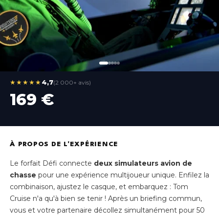
★★★★★
4,7
(2 000+ avis)
169 €
À PROPOS DE L'EXPÉRIENCE
Le forfait Défi connecte
deux simulateurs avion de
chasse
pour une expérience multijoueur unique. Enfilez la
combinaison, ajustez le casque, et embarquez : Tom
Cruise n'a qu'à bien se tenir ! Après un briefing commun,
vous et votre partenaire décollez simultanément pour 50