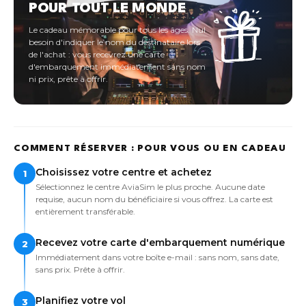
POUR TOUT LE MONDE
Le cadeau mémorable pour tous les âges. Nul
besoin d'indiquer le nom du destinataire lors
de l'achat : vous recevrez une carte
d'embarquement immédiatement sans nom
ni prix, prête à offrir.
COMMENT RÉSERVER : POUR VOUS OU EN CADEAU
Choisissez votre centre et achetez
1
Sélectionnez le centre AviaSim le plus proche. Aucune date
requise, aucun nom du bénéficiaire si vous offrez. La carte est
entièrement transférable.
Recevez votre carte d'embarquement numérique
2
Immédiatement dans votre boîte e-mail : sans nom, sans date,
sans prix. Prête à offrir.
Planifiez votre vol
3