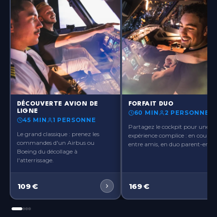
Paris-Orly
Île-de-France
Paris-Ouest
Île-de-France
Paris-Roissy
Île-de-France
Pau
?>
?>
Nouvelle-Aquitaine
DÉCOUVERTE AVION DE
FORFAIT DUO
LIGNE
60 MIN
2 PERSONNES
45 MIN
1 PERSONNE
Rennes
Partagez le cockpit pour une
Bretagne
Le grand classique : prenez les
expérience complice : en couple,
commandes d'un Airbus ou
entre amis, en duo parent-enfant
Boeing du décollage à
Toulouse
l'atterrissage.
Occitanie
109
€
169
€