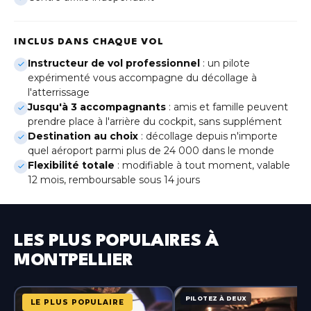
Genève
(Gaillard)
INCLUS DANS CHAQUE VOL
Lille
Hauts-de-France
Instructeur de vol professionnel
: un pilote
expérimenté vous accompagne du décollage à
l'atterrissage
Lyon
Auvergne-Rhône-Alpes
Jusqu'à 3 accompagnants
: amis et famille peuvent
prendre place à l'arrière du cockpit, sans supplément
Destination au choix
: décollage depuis n'importe
Metz
Grand Est
quel aéroport parmi plus de 24 000 dans le monde
Flexibilité totale
: modifiable à tout moment, valable
12 mois, remboursable sous 14 jours
Montpellier
Occitanie
Nice
Provence-Alpes-Côte d'Azur
LES PLUS POPULAIRES À
MONTPELLIER
Paris-Bercy
Île-de-France
PILOTEZ À DEUX
LE PLUS POPULAIRE