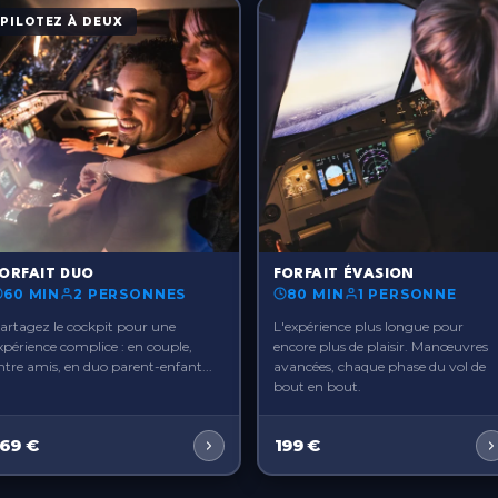
PILOTEZ À DEUX
?>
ORFAIT DUO
FORFAIT ÉVASION
60 MIN
2 PERSONNES
80 MIN
1 PERSONNE
artagez le cockpit pour une
L'expérience plus longue pour
xpérience complice : en couple,
encore plus de plaisir. Manœuvres
ntre amis, en duo parent-enfant...
avancées, chaque phase du vol de
bout en bout.
169
€
199
€