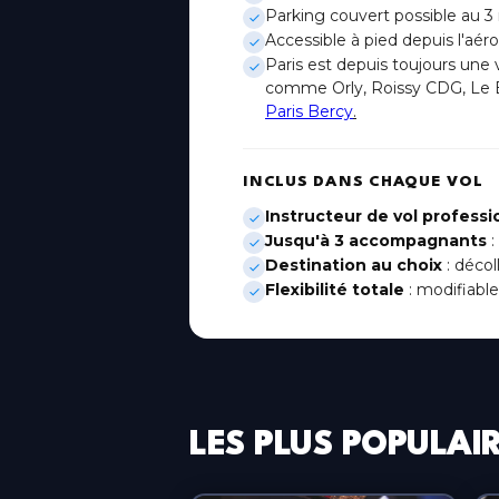
Parking couvert possible au 3
Accessible à pied depuis l'aéro
Lyon
Paris est depuis toujours une 
Auvergne-Rhône-Alpes
comme Orly, Roissy CDG, Le 
Paris Bercy
.
Metz
Grand Est
INCLUS DANS CHAQUE VOL
Montpellier
Occitanie
Instructeur de vol professi
Jusqu'à 3 accompagnants
:
Nice
Destination au choix
: décol
Provence-Alpes-Côte d'Azur
Flexibilité totale
: modifiabl
Paris-Bercy
Île-de-France
Paris-Orly
Île-de-France
LES PLUS POPULAIR
Paris-Ouest
Île-de-France