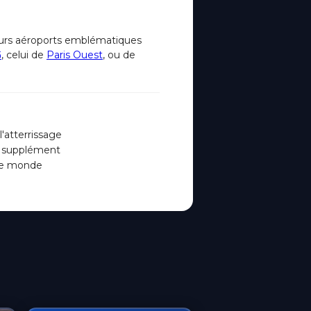
sieurs aéroports emblématiques
G
, celui de
Paris Ouest
, ou de
'atterrissage
ns supplément
 le monde