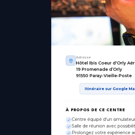
Adresse
Hôtel Ibis Coeur d'Orly Aé
19 Promenade d’Orly
Aix-en-Provence
91550 Paray-Vieille-Poste
Provence-Alpes-Côte d'Azur
Itinéraire sur Google M
Bordeaux
Nouvelle-Aquitaine
Genève
À PROPOS DE CE CENTRE
(Gaillard)
Centre équipé d'un simulateur
Salle de réunion avec possibil
Lille
Prolongez votre expérience au
Hauts-de-France