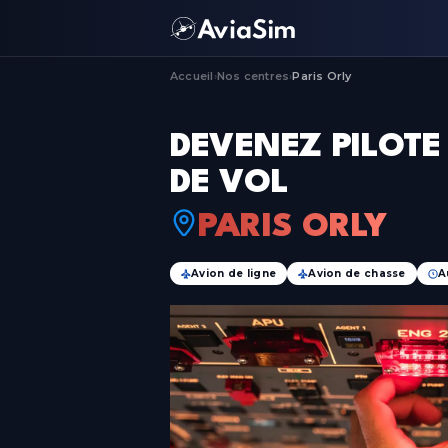
Accueil
Nos centres
Paris Orly
›
›
DEVENEZ PILOTE
DE VOL
PARIS ORLY
Avion de ligne
Avion de chasse
A