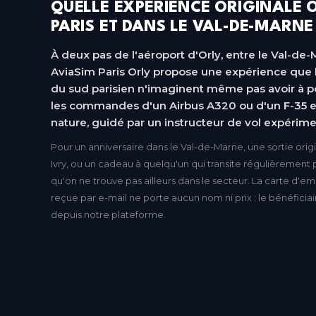
QUELLE EXPÉRIENCE ORIGINALE O
PARIS ET DANS LE VAL-DE-MARNE
À deux pas de l'aéroport d'Orly, entre le Val-de-
AviaSim Paris Orly propose une expérience que l
du sud parisien n'imaginent même pas avoir à p
les commandes d'un Airbus A320 ou d'un F-35 e
nature, guidé par un instructeur de vol expérime
Pour un anniversaire dans le Val-de-Marne, une sortie origi
Ivry, ou un cadeau à quelqu'un qui transite régulièrement p
qu'on ne trouve pas ailleurs dans le secteur. La carte 
reçue par e-mail ne porte aucun nom ni prix : le bénéficia
depuis notre plateforme.