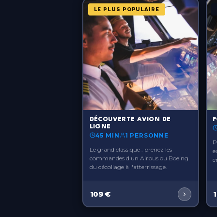
LE PLUS POPULAIRE
Paris-Roissy
Île-de-France
Pau
Nouvelle-Aquitaine
Rennes
Bretagne
Toulouse
?>
?>
Occitanie
DÉCOUVERTE AVION DE
F
LIGNE
45 MIN
1 PERSONNE
P
Le grand classique : prenez les
e
commandes d'un Airbus ou Boeing
e
du décollage à l'atterrissage.
109
€