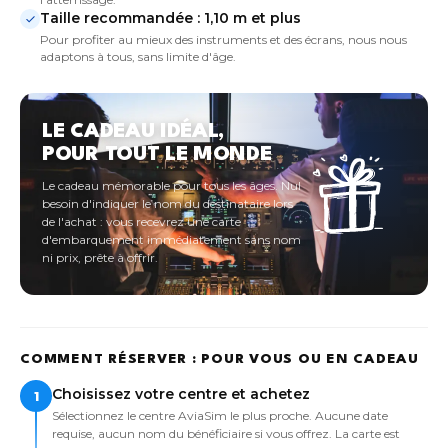
Taille recommandée : 1,10 m et plus
Pour profiter au mieux des instruments et des écrans, nous nous
adaptons à tous, sans limite d'âge.
LE CADEAU IDÉAL,
POUR TOUT LE MONDE
Le cadeau mémorable pour tous les âges. Nul
besoin d'indiquer le nom du destinataire lors
de l'achat : vous recevrez une carte
d'embarquement immédiatement sans nom
ni prix, prête à offrir.
COMMENT RÉSERVER : POUR VOUS OU EN CADEAU
Choisissez votre centre et achetez
1
Sélectionnez le centre AviaSim le plus proche. Aucune date
requise, aucun nom du bénéficiaire si vous offrez. La carte est