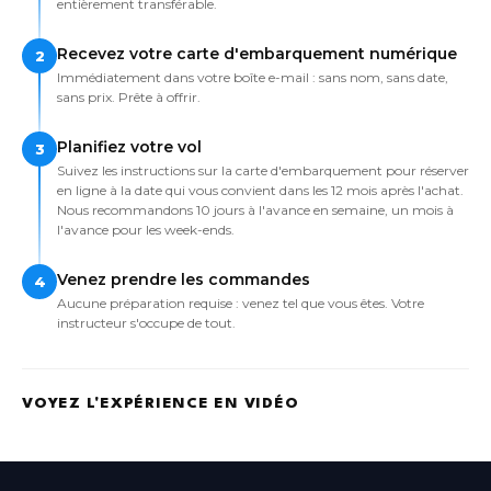
entièrement transférable.
Recevez votre carte d'embarquement numérique
2
Immédiatement dans votre boîte e-mail : sans nom, sans date,
sans prix. Prête à offrir.
Planifiez votre vol
3
Suivez les instructions sur la carte d'embarquement pour réserver
en ligne à la date qui vous convient dans les 12 mois après l'achat.
Nous recommandons 10 jours à l'avance en semaine, un mois à
l'avance pour les week-ends.
Venez prendre les commandes
4
Aucune préparation requise : venez tel que vous êtes. Votre
instructeur s'occupe de tout.
VOYEZ L'EXPÉRIENCE EN VIDÉO