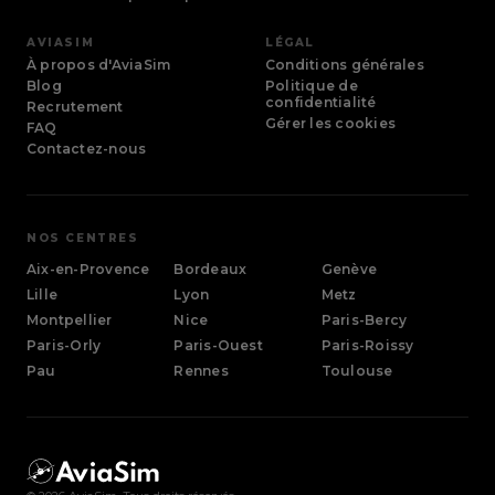
Paris-
Orly
AVIASIM
LÉGAL
Île-de-
À propos d'AviaSim
France
Conditions générales
Blog
Politique de
confidentialité
Recrutement
Aix-en-Provence
Toulouse
Gérer les cookies
FAQ
Provence-Alpes-Côte d'Azur
Occitanie
Contactez-nous
Bordeaux
Nouvelle-Aquitaine
NOS CENTRES
Genève
Aix-en-Provence
Bordeaux
Genève
(Gaillard)
Lille
Lyon
Metz
Montpellier
Nice
Paris-Bercy
Lille
Hauts-de-France
Paris-Orly
Paris-Ouest
Paris-Roissy
Pau
Rennes
Toulouse
Lyon
Auvergne-Rhône-Alpes
Metz
Grand Est