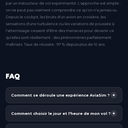
par un instructeur de vol expérimenté. L'approche est simple :
on ne peut pas vraiment comprendre ce qu'on n'a jamais vu.
Depuis le cockpit, les bruits d'un avion en croisière, les
sensations d'une turbulence ou les variations de poussée à
l'atterrissage cessent d'être des menaces pour devenir ce
qu'elles sont réellement : des phénomènes parfaitement
maîtrisés. Taux de réussite : 97 % depuis plus de 10 ans.
FAQ
+
Comment se déroule une expérience AviaSim ?
Chez AviaSim, vous prenez place dans un cockpit
grandeur nature, réplique exacte de l'appareil que
+
Comment choisir le jour et l'heure de mon vol ?
vous allez piloter (selon le forfait choisi : avion de
Chez AviaSim, vous n'avez pas besoin de fixer une
ligne partout en France et, selon les centres,