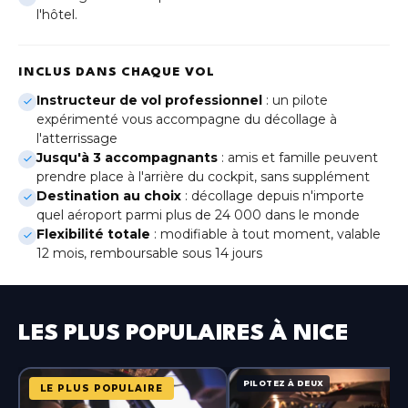
Genève
l'hôtel.
(Gaillard)
Lille
INCLUS DANS CHAQUE VOL
Hauts-de-France
Instructeur de vol professionnel
: un pilote
expérimenté vous accompagne du décollage à
Lyon
l'atterrissage
Auvergne-Rhône-Alpes
Jusqu'à 3 accompagnants
: amis et famille peuvent
prendre place à l'arrière du cockpit, sans supplément
Metz
Destination au choix
: décollage depuis n'importe
Grand Est
quel aéroport parmi plus de 24 000 dans le monde
Flexibilité totale
: modifiable à tout moment, valable
Montpellier
12 mois, remboursable sous 14 jours
Occitanie
Nice
Provence-Alpes-Côte d'Azur
LES PLUS POPULAIRES À NICE
Paris-Bercy
Île-de-France
PILOTEZ À DEUX
LE PLUS POPULAIRE