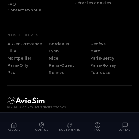
Gérer les cookies
FAQ
Contactez-nous
NOS CENTRES
Aix-en-Provence
Bordeaux
Genève
Lille
Lyon
Metz
Montpellier
Nice
Paris-Bercy
Paris-Orly
Paris-Ouest
Paris-Roissy
Pau
Rennes
Toulouse
©
2026
AviaSim. Tous droits réservés.
ACCUEIL
CENTRES
NOS FORFAITS
FAQ
CONTACT