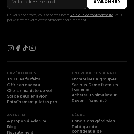
S'ABONNER
En vous abonnant, vous acceptez notre
Politique de confidentialité
. Vous
pouvez retirer votre consentement à tout moment.
EXPÉRIENCES
ENTREPRISES & PRO
Tous les forfaits
Entreprises & groupes
Offrir en cadeau
Serious Game facteurs
humains
Choisir ma date de vol
Acheter un simulateur
Stage peur en avion
Devenir franchisé
Entraînement pilotes pro
AVIASIM
LÉGAL
À propos d'AviaSim
Conditions générales
Blog
Politique de
confidentialité
Recrutement