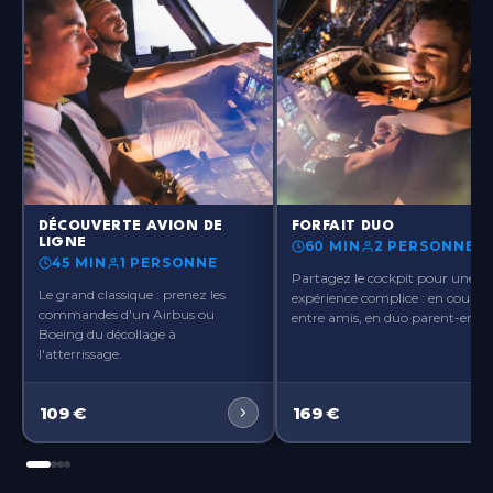
Paris-Orly
Île-de-France
Paris-Ouest
Île-de-France
Paris-Roissy
Île-de-France
Pau
?>
?>
Nouvelle-Aquitaine
DÉCOUVERTE AVION DE
FORFAIT DUO
LIGNE
60 MIN
2 PERSONNES
45 MIN
1 PERSONNE
Rennes
Partagez le cockpit pour une
Le grand classique : prenez les
Bretagne
expérience complice : en couple,
commandes d'un Airbus ou
entre amis, en duo parent-enfant
Boeing du décollage à
Toulouse
l'atterrissage.
Occitanie
109
€
169
€