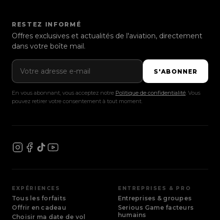
RESTEZ INFORMÉ
Offres exclusives et actualités de l'aviation, directement
dans votre boîte mail.
Adresse e-mail
S'ABONNER
En vous abonnant, vous acceptez notre
Politique de confidentialité
. Vous
pouvez retirer votre consentement à tout moment.
EXPÉRIENCES
ENTREPRISES & PRO
Tous les forfaits
Entreprises & groupes
Offrir en cadeau
Serious Game facteurs
humains
Choisir ma date de vol