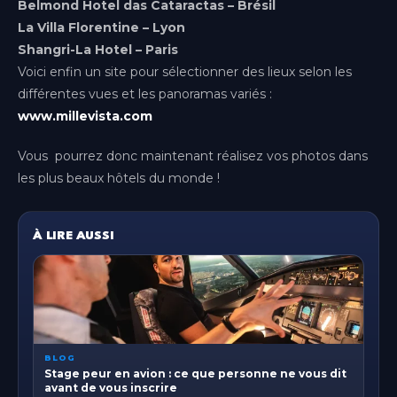
Belmond Hotel das Cataractas – Brésil
Genève
(Gaillard)
La Villa Florentine – Lyon
Shangri-La Hotel – Paris
Lille
Voici enfin un site pour sélectionner des lieux selon les
Hauts-de-France
différentes vues et les panoramas variés :
www.millevista.com
Lyon
Auvergne-Rhône-Alpes
Vous pourrez donc maintenant réalisez vos photos dans
Metz
les plus beaux hôtels du monde !
Grand Est
Montpellier
À LIRE AUSSI
Occitanie
Nice
Provence-Alpes-Côte d'Azur
Paris-Bercy
Île-de-France
BLOG
Stage peur en avion : ce que personne ne vous dit
avant de vous inscrire