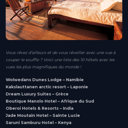
Vous rêvez d’ailleurs et de vous réveiller avec une vue à
couper le souffle ? Voici une liste des 10 hôtels avec les
vues les plus magnifiques du monde !
Wolwedans Dunes Lodge – Namibie
Kakslauttanen arctic resort – Laponie
Dream Luxury Suites – Grèce
Aix-en-Provence
Provence-Alpes-Côte d'Azur
Boutique Manolo Hotel – Afrique du Sud
Oberoi Hotels & Resorts – India
Bordeaux
Jade Moutain Hotel – Sainte Lucie
Nouvelle-Aquitaine
Saruni Samburu Hotel – Kenya