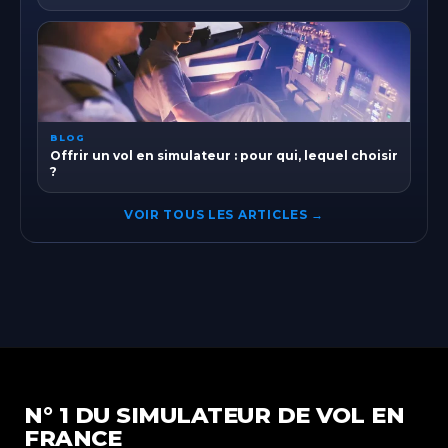
Paris-Orly
Île-de-France
Paris-Ouest
Île-de-France
Paris-Roissy
BLOG
Île-de-France
Offrir un vol en simulateur : pour qui, lequel choisir
?
Pau
Nouvelle-Aquitaine
VOIR TOUS LES ARTICLES →
Rennes
Bretagne
Toulouse
Occitanie
N° 1 DU SIMULATEUR DE VOL EN
FRANCE