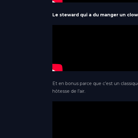
Paris-Roissy
Le steward qui a du manger un clo
Île-de-France
Pau
Nouvelle-Aquitaine
Rennes
Bretagne
Toulouse
Occitanie
Et en bonus parce que c’est un classi
hôtesse de l’air.