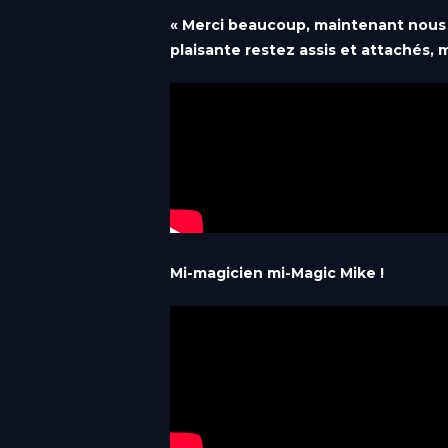
« Merci beaucoup, maintenant nous 
Lyon
plaisante restez assis et attachés, m
Auvergne-Rhône-Alpes
Metz
Grand Est
Montpellier
Occitanie
Nice
Provence-Alpes-Côte d'Azur
Mi-magicien mi-Magic Mike !
Paris-Bercy
Île-de-France
Paris-Orly
Île-de-France
Paris-Ouest
Île-de-France