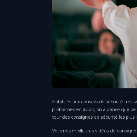
Aix-en-Provence
Provence-Alpes-Côte d'Azur
Bordeaux
Nouvelle-Aquitaine
Habitués aux conseils de sécurité très s
problèmes en avion, on a pensé que ce se
Genève
tour des consignes de sécurité les plus
(Gaillard)
Voici nos meilleures vidéos de consignes
Lille
Hauts-de-France