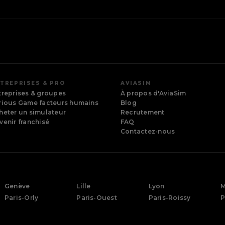
TREPRISES & PRO
AVIASIM
treprises & groupes
À propos d'AviaSim
rious Game facteurs humains
Blog
heter un simulateur
Recrutement
venir franchisé
FAQ
Contactez-nous
Genève
Lille
Lyon
M
Paris-Orly
Paris-Ouest
Paris-Roissy