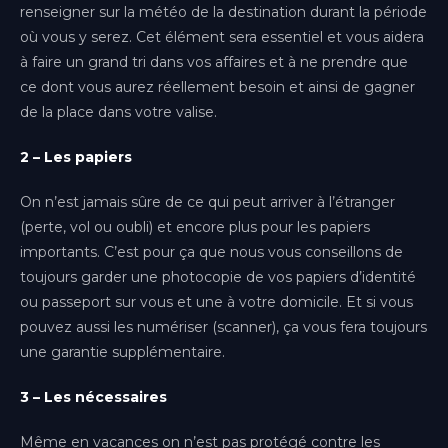
Genève
renseigner sur la météo de la destination durant la période
(Gaillard)
où vous y serez. Cet élément sera essentiel et vous aidera
à faire un grand tri dans vos affaires et à ne prendre que
Lille
ce dont vous aurez réellement besoin et ainsi de gagner
Hauts-de-France
de la place dans votre valise.
Lyon
Auvergne-Rhône-Alpes
2 – Les papiers
Metz
On n’est jamais sûre de ce qui peut arriver à l’étranger
Grand Est
(perte, vol ou oubli) et encore plus pour les papiers
importants. C’est pour ça que nous vous conseillons de
Montpellier
toujours garder une photocopie de vos papiers d’identité
Occitanie
ou passeport sur vous et une à votre domicile. Et si vous
Nice
pouvez aussi les numériser (scanner), ça vous fera toujours
Provence-Alpes-Côte d'Azur
une garantie supplémentaire.
Paris-Bercy
3 – Les nécessaires
Île-de-France
Même en vacances on n’est pas protégé contre les