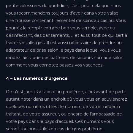
Paris-Orly
petites blessures du quotidien, c’est pour cela que nous
Île-de-France
vous recommandons toujours d’avoir dans votre valise
Paris-Ouest
une trousse contenant l’essentiel de soins au cas où. Vous
Île-de-France
pourrez la remplir comme bon vous semble, avec du
désinfectant, des pansements, … et aussi tout ce qui sert à
Paris-Roissy
traiter vos allergies. Il est aussi nécessaire de prendre un
Île-de-France
adaptateur de prise selon le pays dans lequel vous vous
Pau
rendez, ainsi que des batteries de secours nomade selon
Nouvelle-Aquitaine
comment vous comptez passez vos vacances.
Rennes
4 – Les numéros d’urgence
Bretagne
On n’est jamais à l’abri d’un problème, alors avant de partir
Toulouse
autant noter dans un endroit où vous vous en souviendrez
Occitanie
quelques numéros utiles : le numéro de votre médecin
traitant, de votre assureur, ou encore de l’ambassade de
votre pays dans le pays d’accueil. Ces numéros vous
seront toujours utiles en cas de gros problème.