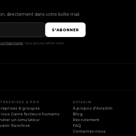
tion, directement dans votre boîte mail.
S'ABONNER
confidentialité
. Vous pouvez retirer votre
TREPRISES & PRO
AVIASIM
treprises & groupes
À propos d'AviaSim
rious Game facteurs humains
Blog
heter un simulateur
Recrutement
venir franchisé
FAQ
Contactez-nous