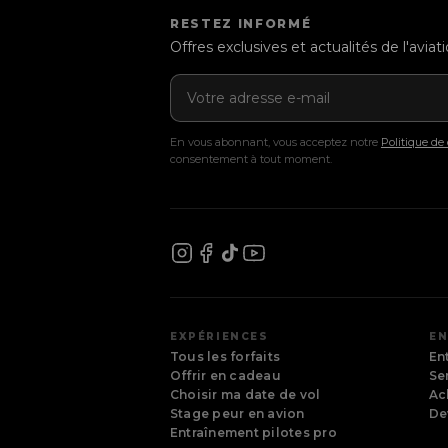
RESTEZ INFORMÉ
Offres exclusives et actualités de l'avia
Adresse e-mail
En vous abonnant, vous acceptez notre
Politique de 
consentement à tout moment.
Aix-en-Provence
Provence-Alpes-Côte d'Azur
Bordeaux
Nouvelle-Aquitaine
EXPÉRIENCES
EN
Tous les forfaits
En
Genève
Offrir en cadeau
Se
(Gaillard)
Choisir ma date de vol
Ac
Stage peur en avion
De
Lille
Entraînement pilotes pro
Hauts-de-France