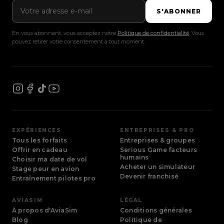
Adresse e-mail
S'ABONNER
En vous abonnant, vous acceptez notre
Politique de confidentialité
. Vous
pouvez retirer votre consentement à tout moment.
EXPÉRIENCES
ENTREPRISES & PRO
Tous les forfaits
Entreprises & groupes
Offrir en cadeau
Serious Game facteurs
humains
Choisir ma date de vol
Acheter un simulateur
Stage peur en avion
Devenir franchisé
Entraînement pilotes pro
AVIASIM
LÉGAL
À propos d'AviaSim
Conditions générales
Blog
Politique de