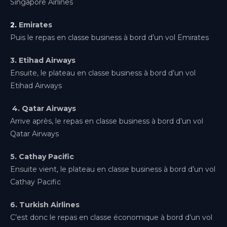
Singapore Airlines
Genève
(Gaillard)
2.
Emirates
Lille
Puis le repas en classe business à bord d’un vol Emirates
Hauts-de-France
3. Etihad Airways
Lyon
Ensuite, le plateau en classe business à bord d’un vol
Auvergne-Rhône-Alpes
Etihad Airways
Metz
4. Qatar Airways
Grand Est
Arrive après, le repas en classe business à bord d’un vol
Montpellier
Qatar Airways
Occitanie
5. Cathay Pacific
Nice
Ensuite vient, le plateau en classe business à bord d’un vol
Provence-Alpes-Côte d'Azur
Cathay Pacific
Paris-Bercy
Île-de-France
6. Turkish Airlines
C’est donc le repas en classe économique à bord d’un vol