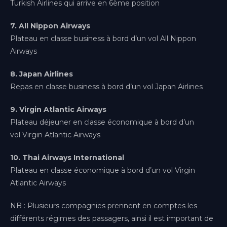
Paris-Orly
Turkish Airlines qui arrive en 6ème position
Île-de-France
7
. All Nippon Airways
Paris-Ouest
Plateau en classe business à bord d’un vol All Nippon
Île-de-France
Airways
Paris-Roissy
Île-de-France
8
. Japan Airlines
Repas en classe business à bord d’un vol Japan Airlines
Pau
Nouvelle-Aquitaine
9.
Virgin Atlantic Airways
Plateau déjeuner en classe économique à bord d’un
Rennes
vol Virgin Atlantic Airways
Bretagne
10.
Thai Airways International
Toulouse
Occitanie
Plateau en classe économique à bord d’un vol Virgin
Atlantic Airways
NB : Plusieurs compagnies prennent en comptes les
différents régimes des passagers, ainsi il est important de