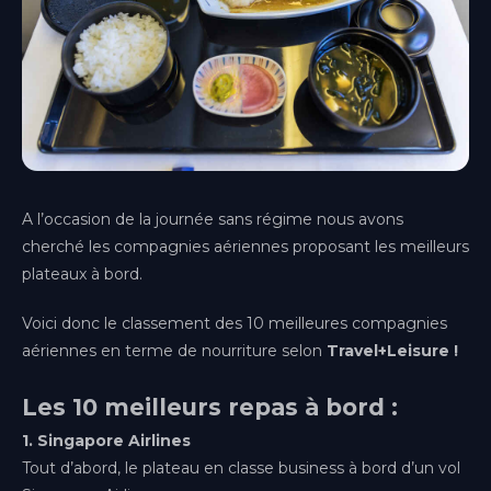
A l’occasion de la journée sans régime nous avons
cherché les compagnies aériennes proposant les meilleurs
plateaux à bord.
Voici donc le classement des 10 meilleures compagnies
aériennes en terme de nourriture selon
Travel+Leisure !
Aix-en-Provence
Provence-Alpes-Côte d'Azur
Les 10 meilleurs repas à bord :
Bordeaux
1
. Singapore Airlines
Nouvelle-Aquitaine
Tout d’abord, le plateau en classe business à bord d’un vol