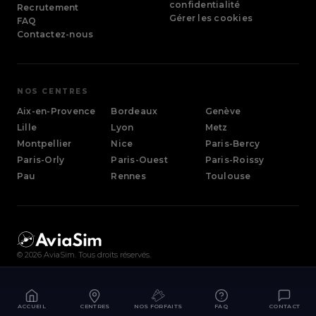
confidentialité
Recrutement
Gérer les cookies
FAQ
Contactez-nous
NOS CENTRES
Aix-en-Provence
Bordeaux
Genève
Lille
Lyon
Metz
Montpellier
Nice
Paris-Bercy
Paris-Orly
Paris-Ouest
Paris-Roissy
Pau
Rennes
Toulouse
©
2026
AviaSim. Tous droits réservés.
ACCUEIL
CENTRES
NOS FORFAITS
FAQ
CONTACT