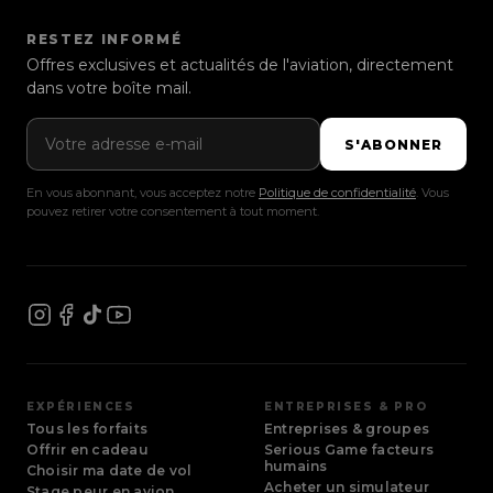
Genève
(Gaillard)
RESTEZ INFORMÉ
Offres exclusives et actualités de l'aviation, directement
Lille
dans votre boîte mail.
Hauts-de-France
Adresse e-mail
S'ABONNER
Lyon
Auvergne-Rhône-Alpes
En vous abonnant, vous acceptez notre
Politique de confidentialité
. Vous
pouvez retirer votre consentement à tout moment.
Metz
Grand Est
Montpellier
Occitanie
Nice
Provence-Alpes-Côte d'Azur
EXPÉRIENCES
ENTREPRISES & PRO
Paris-Bercy
Tous les forfaits
Entreprises & groupes
Île-de-France
Offrir en cadeau
Serious Game facteurs
humains
Choisir ma date de vol
Acheter un simulateur
Stage peur en avion