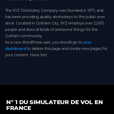
The XYZ Doohickey Company was founded in 1971, and
has been providing quality doohickeys to the public ever
since. Located in Gotham City, XYZ employs over 2,000
people and does all kinds of awesome things for the
Gotham community.
As a new WordPress user, you should go to
your
dashboard
to delete this page and create new pages for
your content. Have fun!
Aix-en-Provence
Provence-Alpes-Côte d'Azur
Bordeaux
N° 1 DU SIMULATEUR DE VOL EN
Nouvelle-Aquitaine
FRANCE