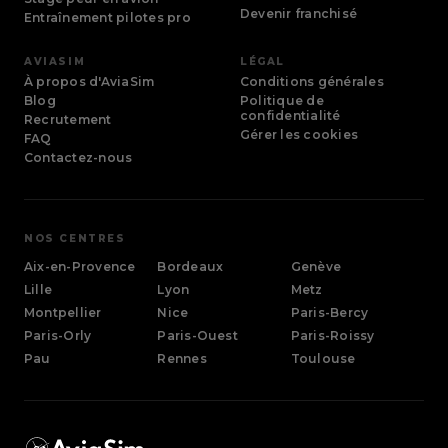
Paris-Orly
Devenir franchisé
Entraînement pilotes pro
Île-de-France
AVIASIM
Paris-Ouest
LÉGAL
Île-de-France
À propos d'AviaSim
Conditions générales
Blog
Politique de
confidentialité
Recrutement
Paris-Roissy
Gérer les cookies
FAQ
Île-de-France
Contactez-nous
Pau
Nouvelle-Aquitaine
NOS CENTRES
Rennes
Aix-en-Provence
Bordeaux
Genève
Bretagne
Lille
Lyon
Metz
Montpellier
Nice
Paris-Bercy
Toulouse
Occitanie
Paris-Orly
Paris-Ouest
Paris-Roissy
Pau
Rennes
Toulouse