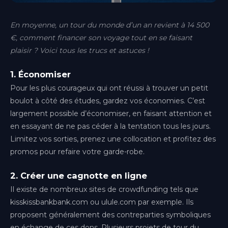
Genève
(Gaillard)
En moyenne, un tour du monde d’un an revient à 14 500
Lille
€, comment financer son voyage tout en se faisant
Hauts-de-France
plaisir ? Voici tous les trucs et astuces !
Lyon
1. Économiser
Auvergne-Rhône-Alpes
Pour les plus courageux qui ont réussi à trouver un petit
Metz
boulot à côté des études, gardez vos économies. C’est
Grand Est
largement possible d’économiser, en faisant attention et
en essayant de ne pas céder à la tentation tous les jours.
Montpellier
Limitez vos sorties, prenez une collocation et profitez des
Occitanie
promos pour refaire votre garde-robe.
Nice
Provence-Alpes-Côte d'Azur
2. Créer une cagnotte en ligne
Il existe de nombreux sites de crowdfunding tels que
Paris-Bercy
kisskissbankbank.com ou ulule.com par exemple. Ils
Île-de-France
proposent généralement des contreparties symboliques
en échange de ces dons. Plusieurs projets de tour du