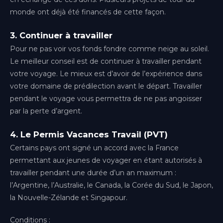
Paris-Orly
Île-de-France
monde ont déjà été financés de cette façon.
Paris-Ouest
3. Continuer à travailler
Île-de-France
Pour ne pas voir vos fonds fondre comme neige au soleil.
Le meilleur conseil est de continuer à travailler pendant
Paris-Roissy
Île-de-France
votre voyage. Le mieux est d’avoir de l’expérience dans
votre domaine de prédilection avant le départ. Travailler
Pau
pendant le voyage vous permettra de ne pas angoisser
Nouvelle-Aquitaine
par la perte d’argent.
Rennes
4. Le Permis Vacances Travail (PVT)
Bretagne
Certains pays ont signé un accord avec la France
Toulouse
permettant aux jeunes de voyager en étant autorisés à
Occitanie
travailler pendant une durée d’un an maximum :
l’Argentine, l’Australie, le Canada, la Corée du Sud, le Japon,
la Nouvelle-Zélande et Singapour.
Conditions :