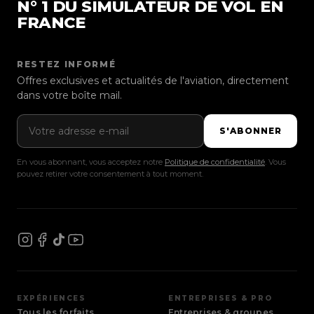
N° 1 DU SIMULATEUR DE VOL EN
FRANCE
RESTEZ INFORMÉ
Offres exclusives et actualités de l'aviation, directement
dans votre boîte mail.
Adresse e-mail
S'ABONNER
En vous abonnant, vous acceptez notre
Politique de confidentialité
. Vous
pouvez retirer votre consentement à tout moment.
EXPÉRIENCES
ENTREPRISES & PRO
Tous les forfaits
Entreprises & groupes